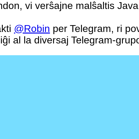
on, vi verŝajne malŝaltis Java
kti
@Robin
per Telegram, ri pov
liĝi al la diversaj Telegram-grupo