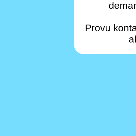
demand
Provu konta
a