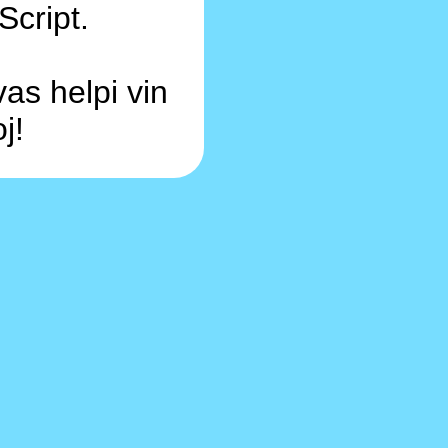
Script.
as helpi vin
j!